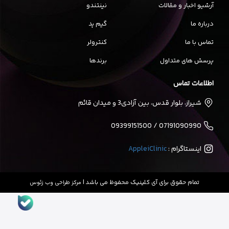
آرشیو اخبار و مقالات
نینتندو
درباره ما
گیم پد
تماس با ما
کنترولر
پرسش های متداول
برندها
اطلاعات تماس
شیراز، بلوار قدس، بین آزادی3 و میدان قائم
07191090990 / 09399151500
اینستاگرام :
AppleiClinic
تمام حقوق برای آی کلینیک محفوظ می باشد |
مرکز طراحی وب زئوس