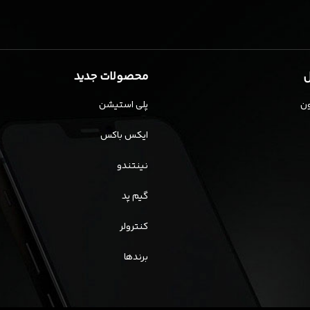
ل
محصولات جدید
ن
پلی استیشن
ایکس باکس
نینتندو
گیم پد
کنترولر
برندها