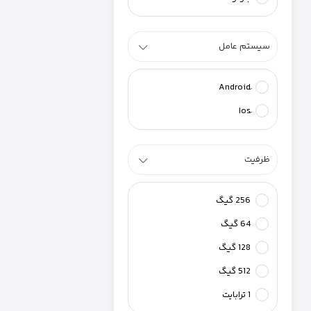
سیستم عامل
َAndroid
َIos
ظرفیت
256 گیگ
64 گیگ
128 گیگ
512 گیگ
1 ترابایت