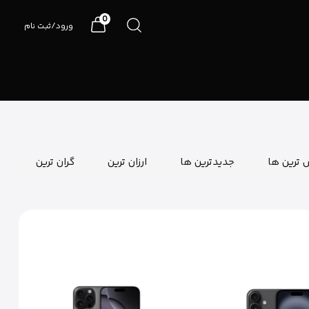
0
ورود/ثبت نام
07191090990
 ترین ها
جدیدترین ها
ارزان ترین
گران ترین