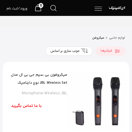
0
ورود/ثبت نام
لوازم جانبی
میکروفن
فیلتـرهـا
مرتب سازی بر اساس
میکروفون بی سیم جی بی ال مدل
JBL Wireless Set نوع داینامیک
Microphone Wireless JBL
با ما تماس بگیرید