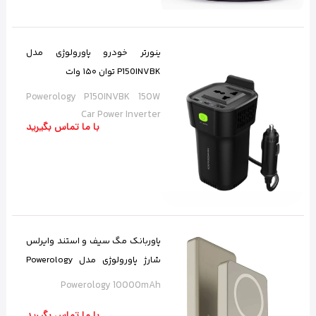
ینورتر خودرو پاورولوژی مدل
P150INVBK توان ۱۵۰ وات
Powerology P150INVBK 150W
Car Power Inverter
با ما تماس بگیرید
پاوربانک مگ سیف و استند وایرلس
شارژ پاورولوژی مدل Powerology
10000mAh
Powerology 10000mAh
با ما تماس بگیرید