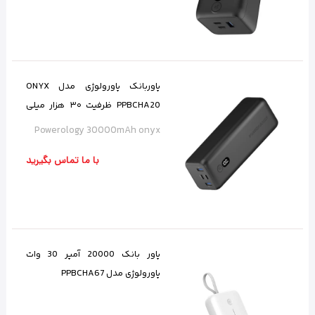
پاوربانک پاورولوژی مدل ONYX
PPBCHA20 ظرفیت ۳۰ هزار میلی
آمپر ساعتی ۱۰۰ وات
Powerology 30000mAh onyx
با ما تماس بگیرید
پاور بانک 20000 آمپر 30 وات
پاورولوژی مدل PPBCHA67