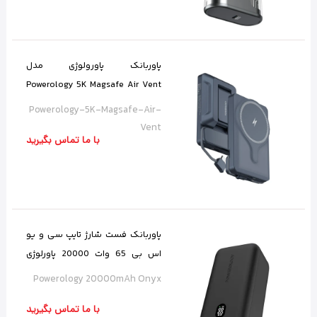
پاوربانک پاورولوژی مدل
Powerology 5K Magsafe Air Vent
با ظرفیت 5000 میلی آمپر ساعت
Powerology-5K-Magsafe-Air-
Vent
با ما تماس بگیرید
پاوربانک فست شارژ تایپ سی و یو
اس بی 65 وات 20000 پاورلوژی
PPBCHA19
Powerology 20000mAh Onyx
با ما تماس بگیرید