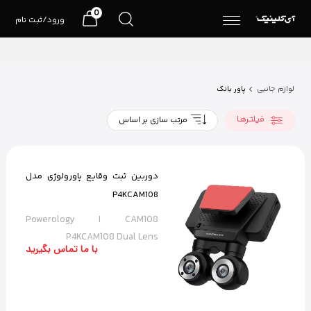
0
ورود/ثبت نام
لوازم جانبی
پاور بانک
فیلتـرهـا
مرتب سازی بر اساس
دوربین ثبت وقایع پاورولوژی مدل
P4KCAM108
CAM108 ا Powerology
P4KCAM108 Dual Lens
با ما تماس بگیرید