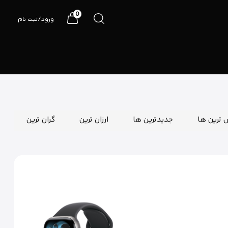
0
ورود/ثبت نام
07191090990
 ترین ها
جدیدترین ها
ارزان ترین
گران ترین