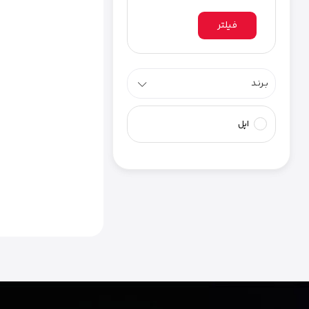
فیلتر
بـرنـد
اپل