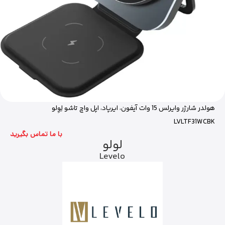
هولدر شارژر وایرلس 15 وات آیفون، ایرپاد، اپل واچ تاشو لِوِلو
LVLTF31WCBK
با ما تماس بگیرید
لولو
Levelo