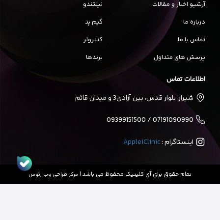
آرشیو اخبار و مقالات
نینتندو
درباره ما
گیم پد
تماس با ما
کنترولر
پرسش های متداول
برندها
اطلاعات تماس
شیراز، بلوار قدس، بین آزادی3 و میدان قائم
07191090990 / 09399151500
اینستاگرام :
AppleiClinic
تمام حقوق برای آی کلینیک محفوظ می باشد |
مرکز طراحی وب زئوس