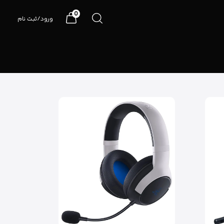
0
ورود/ثبت نام
07191090990