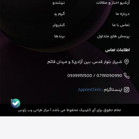
آرشیو اخبار و مقالات
نینتندو
درباره ما
گیم پد
تماس با ما
کنترولر
پرسش های متداول
برندها
اطلاعات تماس
شیراز، بلوار قدس، بین آزادی3 و میدان قائم
07191090990 / 09399151500
اینستاگرام :
AppleiClinic
تمام حقوق برای آی کلینیک محفوظ می باشد |
مرکز طراحی وب زئوس