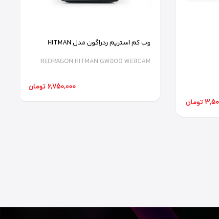
وب کم استریم ردراگون مدل HITMAN
GW800
REDRAGON HITMAN GW800 WEBCAM
6,750,000 تومان
3 تومان