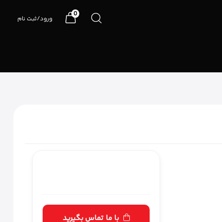
0
ورود/ثبت نام
07191090990
با ما تماس بگیرید