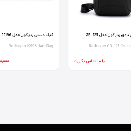
دی ردراگون مدل GB-125
کیف دستی ردراگون مدل 22196
Redragon 22196 HandBag
Redragon GB-125 Cros
با ما تماس بگیرید
,500,000