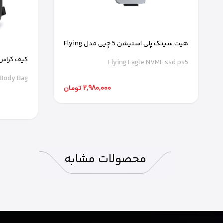
هیت سینک پلی استیشن 5 جِیی مدل Flying
Eagle NVME ssd ps5
کیف کراس با
Flying Eagle NVME ssd ps5
sBody Bag
2,980,000 تومان
محصولات
مشابه