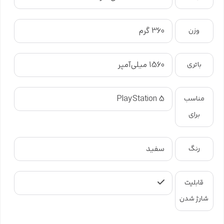
360 گرم
وزن
1560 میلی‌آمپر
باتری
PlayStation 5
مناسب
برای
سفید
رنگ
قابلیت
شارژ شدن