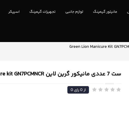
ل
مانیتور گیمینگ
لوازم جانبی
تجهیزات گیمینگ
اسپیکر
ست 7 عددی مانیکور گرین لاین Green Lion Manicure kit GN7PCMNCR
از
0
رای
0