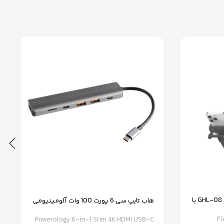
نگهدارنده گردنی گرین لاین مدل GHL-08 با
هاب تایپ سی 6 پورت 100 وات آلومینیومی
پاورولوژی مدل P61HBCGY
Fl
Powerology 6-in-1 Slim 4K HDMI USB-C