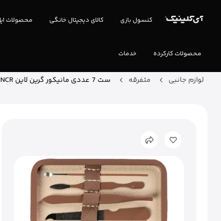
کنسول بازی
کالای دیجیتال خانگی
محصولات اپ
محصولات کارکرده
خدمات
لوازم جانبی
متفرقه
ست 7 عددی مانیکور گرین لاین Green Lion Manicure Kit GN7PCMNCR