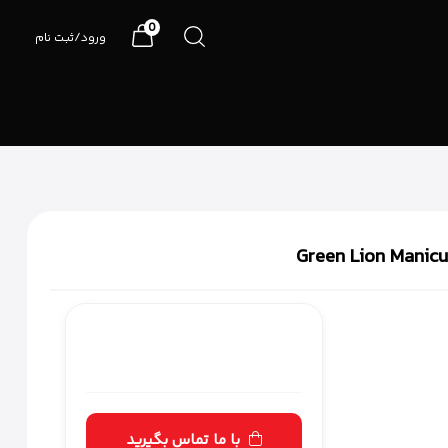
0
ورود/ثبت نام
07191090990
با ما تماس بگیرید