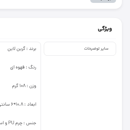
ویژگی
برند : گرین لاین
سایر توضیحات
رنگ : قهوه ای
وزن : 108 گرم
ابعاد : 10.8*6 سانتی متر
جنس : چرم PU و استیل ضد زنگ