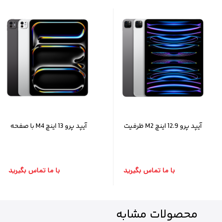
آیپد پرو 12.9 اینچ M2 ظرفیت
آیپد پرو 13 اینچ M4 با صفحه
512 گیگ Wi-Fi+Cellular
نمایش Nano-texture
حافظه 1 ترابایت - 16RAM
گیگ
با ما تماس بگیرید
با ما تماس بگیرید
محصولات
مشابه