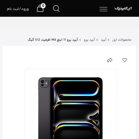
0
ورود/ثبت نام
محصولات اپل
آیپد
آیپد پرو
آیپد پرو 11 اینچ M4 ظرفیت 512 گیگ