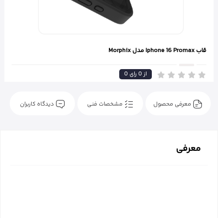
قاب Iphone 16 Promax مدل Morphix
از
0
رای
0
معرفی محصول
مشخصات فنی
دیدگاه کاربران
معرفی