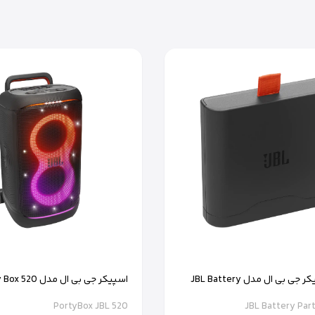
وع این اسپیکر آن را به یک
اکسسوری
شیک و کاربردی تبدیل کرده که می‌تواند ب
جمع‌بندی | اسپیکری برای تمام شرایط
ضدآب و ضدگردوغبار، و باتری با عمر طولانی، انتخابی عالی برای کسانی است که به دنب
ولانی همراهی کند. با Flip 7، تجربه‌ای جدید و متفاوت از پخش موسیقی را تجربه کنید.
خرید JBL Flip 7 از آی کلینیک
ترین گزینه است. ما با ارائه محصولات اورجینال، ضمانت اصالت، ارسال سریع و پشت
 این اسپیکر حرفه‌ای را از
آی کلینیک
خریداری کنید و از صدای استریو با کیفیت عا
باتری اسپیکر جی بی ال مدل JBL Battery
اسپیکر جی بی ال مدل Party Box 520
PortyBox JBL 520
JBL Battery Par