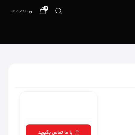
0
ورود/ثبت نام
07191090990
با ما تماس بگیرید