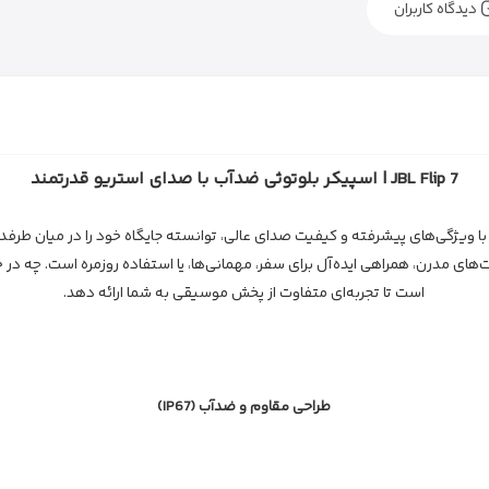
دیدگاه کاربران
JBL Flip 7 | اسپیکر بلوتوثی ضدآب با صدای استریو قدرتمند
دیدترین عضو از خانواده اسپیکرهای محبوب Flip است که با ویژگی‌های پیشرفته و کیفیت صدای عالی، توانسته جایگ
است تا تجربه‌ای متفاوت از پخش موسیقی به شما ارائه دهد.
طراحی مقاوم و ضدآب (IP67)
یکی از ویژگی‌های برجسته JBL Flip 7، طراحی مقاوم آن است. این اسپیکر دارای استاندارد IP67 است، ب