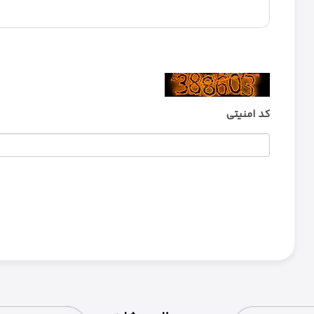
Flip 7 با بلوتوث نسخه 5.3 به شما این امکان را م
انرژی را کاهش می‌دهد. همچنین
کد امنیتی
برای کسانی که به دنبال پخش صدای قدرتمندتر در مهمانی‌ها یا جمع‌های بزرگ هستند، PartyBoost یکی از قابلیت‌های جذاب JBL Flip 7 است. با ا
استریو قدرتمندتر و هماهنگ‌تری 
با طراحی جمع‌وجور 