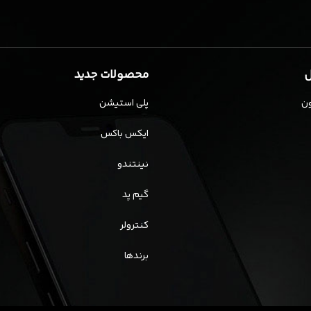
ل
محصولات جدید
ن
پلی استیشن
ایکس باکس
نینتندو
گیم پد
کنترولر
برندها