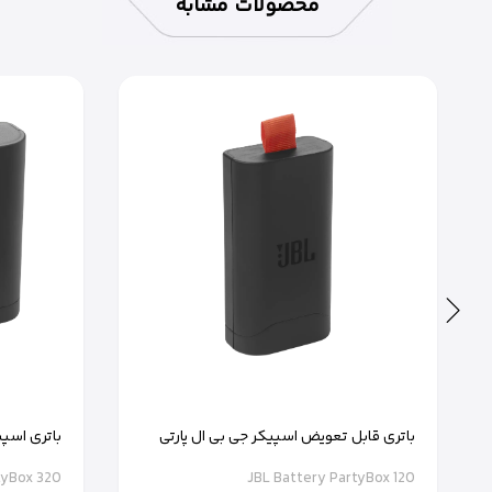
محصولات مشابه
مینیمالیستی و رنگ‌های متن
JBL Flip 7 با طراحی مقاوم، صدای استریو با کیفیت، قابلیت‌های 
مکانی، از پارک‌ها و سواحل تا مهمانی‌ها و سفرهای ط
برای خرید JBL Flip 7 در شیراز یا دیگر نقاط ایران،
فروشگاه آی کلینیک
به
کرده‌ایم. هم‌اکنون
باتری قابل تعویض اسپیکر جی بی ال پارتی
باکس 120
400 قابل تعویض
tyBox 320
JBL Battery PartyBox 120