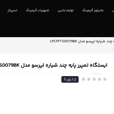
ل
مانیتور گیمینگ
لوازم جانبی
تجهیزات گیمینگ
اسپیکر
شیاره لپرسو مدل LPCFFTS0079BK
ایستگاه تمپرر پایه چند شیاره لپرسو مدل LPCFFTS0079BK
از
1
رای
5