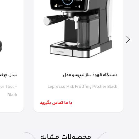
دستگاه قهوه ساز لیپرسو مدل
نیدل چرخ
DT0081BK
LPCFFTEM0070
or Tool -
Lepresso Milk Frothing Pitcher Black
Black
با ما تماس بگیرید
محصولات
مشابه