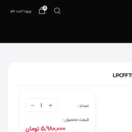
0
ورود/ثبت نام
07191090990
1
تعداد :
قیمت محصول :
5,980,000
تومان