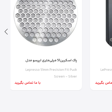
پاک اسکرین51 میلی‌متری لپرسو مدل
LPCFFPS0071SL
Lepresso 51mm Precision Fit Puck
LePress
Screen - Silver
تماس بگیرید
با ما تماس بگیرید