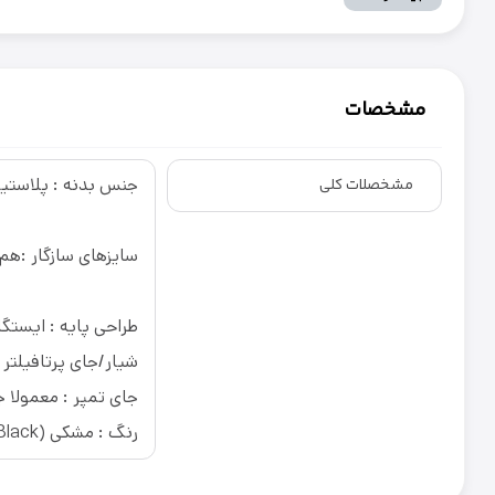
مشخصات
جنس بدنه : پلاستیک ABS مقاوم + بخش‌های سیلیکونی برای جلوگیری از لیز خو
مشخصلات کلی
سایزهای سازگار :هم پرتافیلترهای ۵۱mm خانگی
طراحی پایه : ایستگا
شیار/جای پرتافیلتر
جای تمپر : معمولا ج
رنگ : مشکی (Black)