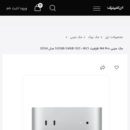
0
ورود/ثبت نام
محصولات اپل
مک بوک
مک مینی
مک مینی M4 Pro ظرفیت (12C-16C) 512GB/24GB مدل 2024