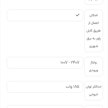
امکان
اتصال از
طریق کابل
پاور به برق
شهری
100V - 240V
ولتاژ
ورودی
185 وات
حداکثر توان
خروجی