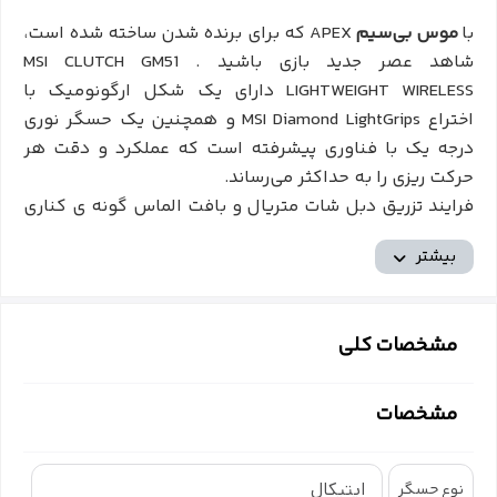
با
موس بی‌سیم
APEX که برای برنده شدن ساخته شده است،
شاهد عصر جدید بازی باشید . MSI CLUTCH GM51
LIGHTWEIGHT WIRELESS دارای یک شکل ارگونومیک با
اختراع MSI Diamond LightGrips و همچنین یک حسگر نوری
درجه یک با فناوری پیشرفته است که عملکرد و دقت هر
حرکت ریزی را به حداکثر می‌رساند.
فرایند تزریق دبل شات متریال و بافت الماس گونه ی کناری
این موس باعث در دست گرفتن راحت تر موس در دستان
بیشتر
شما در حین بازی می شود.
اوج عملکرد سنسور اپتیکال
مشخصات کلی
سنسور نوری پیکسارت پاو 3395 همراه با فناوری‌های
پیشرفته، بهترین حرکات و بی‌عیب‌ترین ردیابی را تضمین
مشخصات
می‌کند. سنسور اپتیکال PixArt PAW3395 برای تسلط بر بازی
طراحی شده است و تا 26000 به همراه نرم افزار و شتاب
50G را ارائه می دهد.
اپتیکال
نوع حسگر