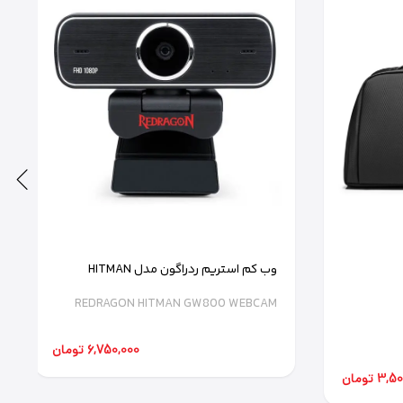
وب کم استریم ردراگون مدل HITMAN
GW800
REDRAGON HITMAN GW800 WEBCAM
6,750,000 تومان
3 تومان