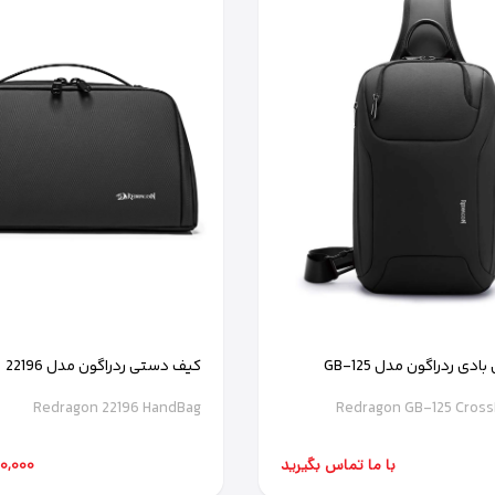
دی ردراگون مدل GB-125
کیف دستی ردراگون مدل 22196
Redragon 22196 HandBag
Redragon GB-125 Cros
با ما تماس بگیرید
,500,000