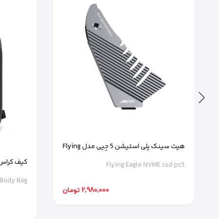
هیت سینک پلی استیشن 5 جِیی مدل Flying
Eagle NVME ssd ps5
کیف کراس با
Flying Eagle NVME ssd ps5
sBody Bag
2,980,000 تومان