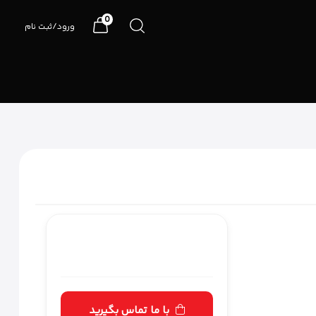
0
ورود/ثبت نام
07191090990
با ما تماس بگیرید