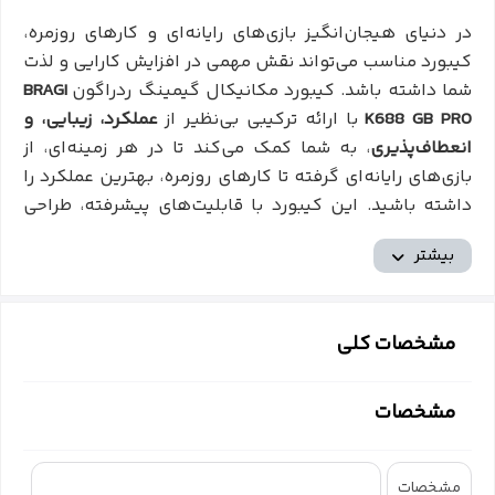
در دنیای هیجان‌انگیز بازی‌های رایانه‌ای و کارهای روزمره،
کیبورد مناسب می‌تواند نقش مهمی در افزایش کارایی و لذت
شما داشته باشد. کیبورد مکانیکال گیمینگ ردراگون
BRAGI
K688 GB PRO
با ارائه ترکیبی بی‌نظیر از
عملکرد، زیبایی، و
انعطاف‌پذیری
، به شما کمک می‌کند تا در هر زمینه‌ای، از
بازی‌های رایانه‌ای گرفته تا کارهای روزمره، بهترین عملکرد را
داشته باشید. این کیبورد با قابلیت‌های پیشرفته، طراحی
ارگونومیک، و نورپردازی
RGB
جذاب، انتخابی ایده‌آل
بیشتر
برای
گیمرها، طراحان، برنامه‌نویسان، و کاربران حرفه‌ای
است.
اتصال چندگانه برای انعطاف‌پذیری بیشتر
مشخصات کلی
کیبورد
K688 GB PRO
با پشتیبانی از سه روش اتصال مختلف،
انعطاف‌پذیری بی‌نظیری را برای شما فراهم می‌کند. شما
مشخصات
می‌توانید از طریق
بلوتوث 5.0، دانگل USB 2.4GHz، و کابل
USB-C
به کامپیوتر، تبلت، لپ‌تاپ، و حتی کنسول‌های
بازی
Xbox و PS4/PS5
متصل شوید. همچنین، می‌توانید به
مشخصات