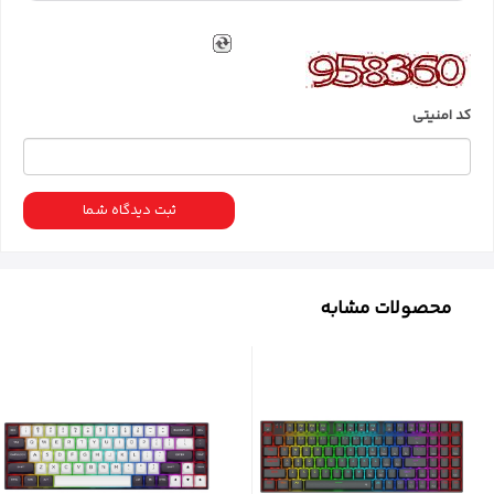
پروفایل MDA و سازگاری گسترده
کلیدهای کیبورد
K688 GB PRO
دارای پروفایل
MDA
هستند
کد امنیتی
که حس لمس و ظاهر بهتری را نسبت به پروفایل‌های دیگر
ارائه می‌دهند. همچنین، این کیبورد با دستگاه‌های
مختلف
(PC/Tablet/Xbox/PS4/PS5)
و سیستم‌عامل‌های
مختلف
(Win/Android/Mac)
سازگار است و به طور کامل روی
ثبت دیدگاه شما
همه آنها کار می‌کند.
دکمه کنترل چند منظوره
محصولات مشابه
کیبورد
K688 GB PRO
دارای یک دکمه کنترل
چند
منظوره
است که به شما امکان می‌دهد تا به راحتی
صدا، نور
پس‌زمینه، و حالت‌های نورپردازی
را تنظیم کنید.
طراحی 98 کلید