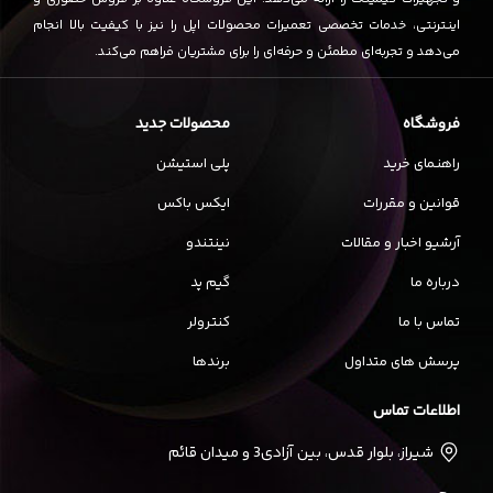
شده، ساختار
گسکت
، نورپردازی
RGB
جذاب، پروفایل
MDA
،
اینترنتی، خدمات تخصصی تعمیرات محصولات اپل را نیز با کیفیت بالا انجام
سازگاری گسترده، دکمه کنترل
چند منظوره
، طراحی
98 کلید
،
می‌دهد و تجربه‌ای مطمئن و حرفه‌ای را برای مشتریان فراهم می‌کند.
و قابلیت
Anti-Ghosting
، انتخابی ایده‌آل
برای
گیمرها
،
طراحان
،
برنامه‌نویسان
، و
کاربران حرفه‌ای
است
فروشگاه
محصولات جدید
که به دنبال یک کیبورد با عملکرد
بالا، انعطاف‌پذیری، و
راهنمای خرید
پلی استیشن
زیبایی
هستند.
قوانین و مقررات
ایکس باکس
کیبورد ردراگون BRAGI K688 GB PRO
با ترکیب بی‌نظیری از
آرشیو اخبار و مقالات
نینتندو
عملکرد، زیبایی، و انعطاف‌پذیری، به شما کمک می‌کند تا در
دنیای بازی‌ها و کارهای خود بدرخشید.
درباره ما
گیم پد
تماس با ما
کنترولر
میتوان این محصول را به صورت حضوری و انلاین از
فروشگاه و وب سایت
آی کلینیک
تهیه نمایید.
پرسش های متداول
برندها
اطلاعات تماس
شیراز، بلوار قدس، بین آزادی3 و میدان قائم