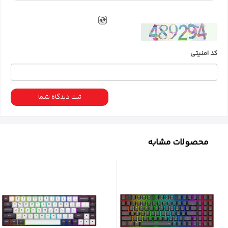
عملکرد عالی، نورپردازی
RGB
جذاب و قیمت مناسب، ارزش
خرید بسیار بالایی دارد. این کیبورد انتخابی ایده‌آل برای
گیمرهایی است که به دنبال یک
کیبورد مکانیکال
با کیفیت
و کارآمد با قیمت مناسب هستند.
کد امنیتی
میتوان این محصول را به صورت حضوری و انلاین از
فروشگاه و وبسایت
آی کلینیک
تهیه نمایید.
ثبت دیدگاه شما
محصولات مشابه