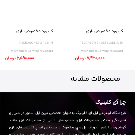
کیبورد مخصوص بازی
کیبورد مخصوص بازی
ردراگون مدل GHOSTBLADE
ردراگون مدل K712 RGB-M
REDRAGON K712 RGB-M
REDRAGON GHOSTBLADE K735
K735
Mechanical Gaming Keyboard
Mechanical Gaming Keyboard
7,930,000 تومان
6,590,000 تومان
محصولات
مشابه
چرا آی کلینیک
فروشگاه اینترنتی اپل ای کلینیک به‌عنوان تخصصی ترین اپل استور در شیراز و
نمایندگی معتبر محصولات اپل، مجموعه‌ای کامل از محصولات اپل مانند
گوشی‌های آیفون، ایرپاد، اپل واچ، مک‌بوک و همچنین انواع کنسول‌های بازی
و تجهیزات گیمینگ را ارائه می‌دهد. این فروشگاه علاوه بر فروش حضوری و