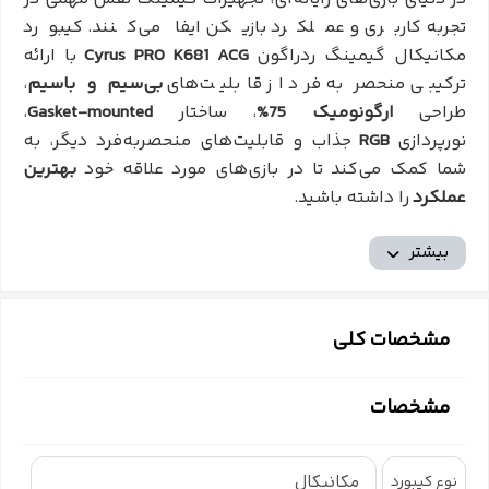
تجربه کاربری و عملکرد بازیکن ایفا می‌کنند. کیبورد
مکانیکال گیمینگ ردراگون
Cyrus PRO K681 ACG
با ارائه
ترکیبی منحصر به فرد از قابلیت‌های
بی‌سیم و باسیم
،
طراحی
ارگونومیک 75%
، ساختار
Gasket-mounted
،
نورپردازی
RGB
جذاب و قابلیت‌های منحصربه‌فرد دیگر، به
شما کمک می‌کند تا در بازی‌های مورد علاقه خود
بهترین
عملکرد
را داشته باشید.
قابلیت اتصال بی‌سیم و باسیم آزادی عمل بیشتر
بیشتر
Redragon Cyrus PRO K681 ACG
به شما امکان می‌دهد تا از
دو حالت اتصال بی‌سیم
(از طریق دانگل USB یا بلوتوث)
و
مشخصات کلی
باسیم
(از طریق پورت USB-C)
استفاده کنید. این ویژگی به
شما امکان می‌دهد تا در هر شرایطی و با هر دستگاهی به
مشخصات
راحتی از کیبورد خود استفاده کنید. دیگر نگران
محدودیت
سیم یا اتصال ناپایدار
نباشید.
مکانیکال
نوع کیبورد