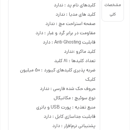
کلیدهای نام پد : ندارد
مشخصات
برابر
سایش و محو شدن
مقاوم هستند.
کلید های مدیا : ندارد
کلی
نورپردازی RGB جذاب
صفحه استراحت مچ : ندارد
با نورپردازی
RGB
قابل تنظیم، فضای بازی خود را مطابق با
مقاومت در برابر گرد و غبار : دارد
سلیقه خود شخصی‌سازی کنید.
قابلیت Anti-Ghosting : دارد
کلید ماکرو :‌ندارد
کاهش نویز با 5 لایه
تعداد کلیدها : 81 کلید
لایه‌های
متعدد جاذب
صدا در داخل کیبورد،
نویزهای
ضربه پذیری کلیدهای کیبورد : 50 میلیون
اضافی
را به حداقل می‌رساند و تجربه تایپ آرام و بی‌صدا را
کلیک
فراهم می‌کند.
حروف حک شده فارسی : ندارد
ساختار گسکت
نوع سوئیچ : مکانیکال
منبع تغذیه : پورت USB و باتری
ساختار
گسکت
، حس تایپ
نرم‌تر و منعطف‌تری
را ارائه می‌دهد
و از خستگی دست در استفاده طولانی مدت جلوگیری می‌کند.
قابلیت جداسازی کابل : دارد
پشتیبانی نرم‌افزار : دارد