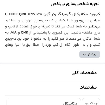
تجربه شخصی‌سازی بی‌نقص
کیبورد مکانیکال گیمینگ ردراگون FINKE QMK K715 Pro
با
طراحی جمع‌وجور، قابلیت‌های شخصی‌سازی فراوان، و عملکرد
بی‌نظیر، به شما کمک می‌کند تا تجربه‌ای فوق‌العاده از تایپ و
بازی داشته باشید. این کیبورد با پشتیبانی از
QMK و VIA
، به
شما امکان می‌دهد تا هر کلید را به دلخواه خود برنامه‌ریزی
کنید و به طور کامل کیبورد را مطابق با نیازهای
خود
شخصی‌سازی
کنید.
بیشتر
طراحی 75% با 81 کلید
طراحی جمع‌وجور این کیبورد، فضای بیشتری را برای حرکت
مشخصات کلی
موس فراهم می‌کند و در عین حال تمامی
کلیدهای
ضروری
را در اختیار شما قرار می‌دهد.
مشخصات
اتصال دوگانه
مکانیکال
نوع کیبورد