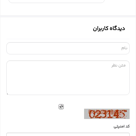
سازگاری با QMK و VIA
با استفاده از
QMK و VIA
، می‌توانید کیبورد خود را به طور
کامل برنامه‌ریزی و
شخصی‌سازی
کنید و به هر کلید عملکرد
دیدگاه کاربران
دلخواه خود را اختصاص دهید.
کیبورد Redragon FINKE QMK K715 Pro مناسب برای
این کیبورد برای گیمرها، برنامه‌نویس‌ها، طراحان، و هر کسی
که به دنبال یک کیبورد با کیفیت بالا، عملکرد بی‌نظیر، و
قابلیت‌های شخصی‌سازی فراوان است، مناسب است.
کیبورد Redragon FINKE QMK K715 Pro
گزینه‌ای بسیار عالی
برای شما است. این کیبورد با طراحی زیبا، ساختار مقاوم، و
قابلیت‌های پیشرفته، به شما کمک می‌کند تا در دنیای
بازی‌ها و کارهای خود بدرخشید.
میتوانید این محصول را به صورت حضوری و آنلاین از
کد امنیتی
فروشگاه و وبسایت
آی کلینیک
تهیه نمایید.