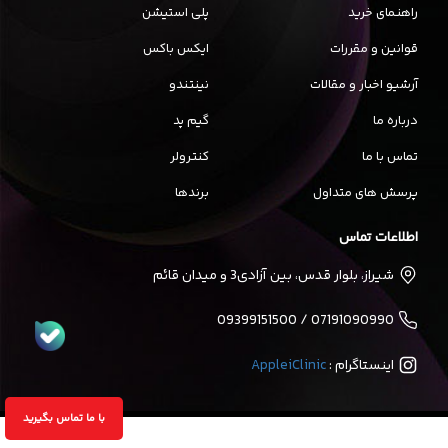
راهنمای خرید
پلی استیشن
قوانین و مقررات
ایکس باکس
آرشیو اخبار و مقالات
نینتندو
درباره ما
گیم پد
تماس با ما
کنترولر
پرسش های متداول
برندها
اطلاعات تماس
شیراز، بلوار قدس، بین آزادی3 و میدان قائم
07191090990 / 09399151500
اینستاگرام :
AppleiClinic
با ما تماس بگیرید
تمام حقوق برای آی کلینیک محفوظ می باشد |
مرکز طراحی وب زئوس