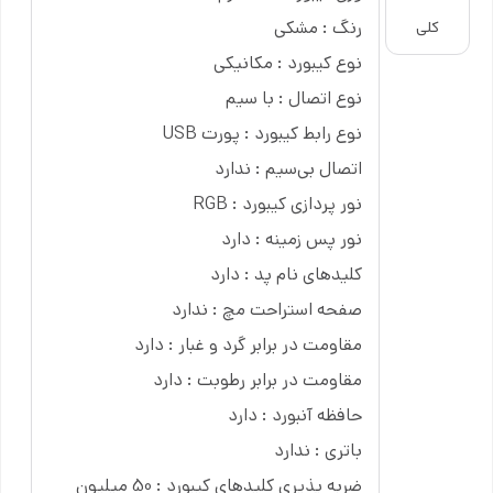
سختترین موقعیتها از استحکام قابل قبولی برخوردار است.
رنگ : مشکی
کلی
نوع کیبورد : مکانیکی
نوع اتصال : با سیم
سوئیچ های مکانیکی آبی OUTEMU با امکان تعویض و
نوع رابط کیبورد : پورت USB
شخصی سازی برای عمرکارکرد 50 میلیون کلیک و
اتصال بی‌سیم : ندارد
پاسخگویی سریع بهینه سازی شده است این کلیدهای
مکانیکی با بازخورد لمسی، صدای کلیک و نیروی تحریک
نور پردازی کیبورد : RGB
متوسط، و فعالسازی سریع تجربه بازی رضایت بخشی را
نور پس زمینه : دارد
رقم میزند.
کلیدهای نام پد : دارد
صفحه استراحت مچ : ندارد
میتوان این محصول را به صورت انلاین و حضوری از سایت و
مقاومت در برابر گرد و غبار : دارد
فروشگاه
آی کلینیک
تهیه کنید.
مقاومت در برابر رطوبت : دارد
حافظه آنبورد : دارد
باتری : ندارد
ضربه پذیری کلیدهای کیبورد : 50 میلیون