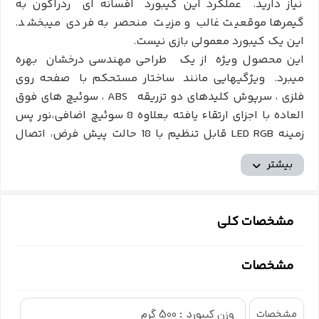
نیاز دارید. عملکرد این کیبورد افسانه ای ردراگون به
گیمرها موقعیت غالب و مزیت منحصر به فردی میبخشد.
این یک کیبورد معمولی بازی نیست.
این محصول ویژه از یک طراحی مهندسی درخشان بهره
میبرد. ویژگیهایی مانند ساختار مستحکم با صفحه روی
فلزی ، سرپوش کلیدهای دو تزریقه ABS ، سوئیچ های فوق
العاده با اجزای ارتقاء یافته بعلاوه 8 سوئیچ اضافی،نور پس
زمینه LED RGB قابل تنظیم با 18 حالت پیش فرض، اتصال
USB با روکش آبکاری طلا، و مقاومت در برابر نفوذ مایعات
بیشتر
آب و ...؛ عملکرد شگفت انگیز و استحکام کم مانندی را به
نمایش میگذارد که برای به پایان رساندن پیروزمندانه
نبردهای طاقت‌فرسا شما را یاری خواهد کرد.
مشخصات کلی
مشخصات
به کارگیری پنل پایه از جنس آلومینیوم صنایع هوایی و
کلیدهای ABS دوتزریقه با طراحی معلق مزیت کاربردی
بی‌نظیری به این کیبورد بخشیده که حتی در شدیدترین و
وزن کیبورد : 500 گرم
مشخصات