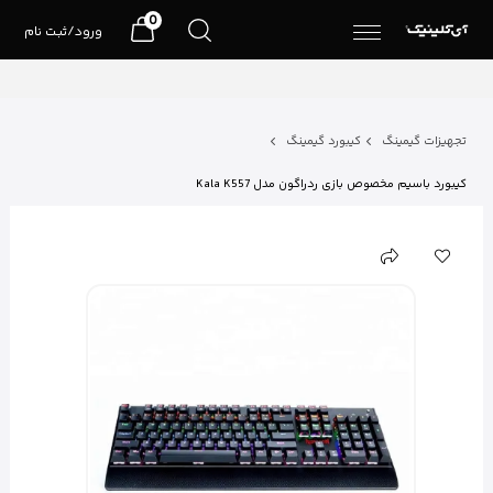
0
ورود/ثبت نام
تجهیزات گیمینگ
کیبورد گیمینگ
کیبورد باسیم مخصوص بازی ردراگون مدل Kala K557