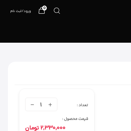
0
ورود/ثبت نام
07191090990
1
تعداد :
قیمت محصول :
2,330,000
تومان