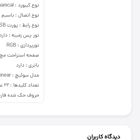
نوع کیبورد : Mechanical
نوع اتصال : باسیم
نوع رابط : پورت USB - بلوتوث - دانگل USB
نور پس زمینه : دارد
نورپردازی : RGB
صفحه استراحت مچ :
باتری : دارد
مدل سوئیچ : Linear
تعداد کلیدها : 22 عدد
حروف حک شده فارسی
دیدگاه کاربران