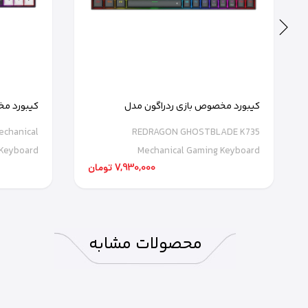
کیبورد مخصوص بازی ردراگون مدل
RGB-M
GHOSTBLADE K735
chanical
REDRAGON GHOSTBLADE K735
Keyboard
Mechanical Gaming Keyboard
7,930,000 تومان
محصولات
مشابه