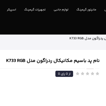
ل
مانیتور گیمینگ
لوازم جانبی
تجهیزات گیمینگ
اسپیکر
گون مدل K733 RGB
نام پد باسیم مکانیکال ردراگون مدل K733 RGB
از
0
رای
0