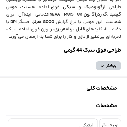
طراحی
ارگونومیک و سبکی
فوق‌العاده هستید،
موس
گیمینگ ردراگون NEVA M815 8K
انتخابی ایده‌آل برای
شماست. این موس با نرخ گزارش
8000 هرتز
، حسگر
DPI
با
دقت بالا، کلیدهای
قابل برنامه‌ریزی
، و وزن فوق‌العاده سبک،
تجربه‌ای بی‌نظیر از بازی و کار را برای شما به ارمغان می‌آورد.
طراحی فوق سبک 44 گرمی
موس
NEVA M815 8K
با طراحی
ultra light-weight
و وزن
بیشتر
تنها
44 گرم
(بدون کابل)
، به شما امکان حرکت آزادانه و
بدون محدودیت را می‌دهد. این وزن فوق‌العاده کم خستگی
دست را در استفاده‌های طولانی‌مدت کاهش می‌دهد و به
مشخصات کلی
شما کمک می‌کند تا ساعات طولانی‌تری به بازی یا کار بپردازید.
سبکی موس به‌ویژه در بازی‌های
سریع و پر جنب‌وجوش
که
مشخصات
نیاز به حرکات سریع و دقیق دارند، بسیار مهم است.
نرخ گزارش 8000 هرتز
اپتیکال
نوع حسگر