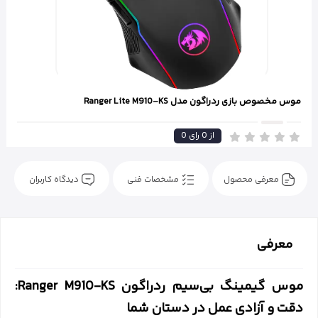
موس مخصوص بازی ردراگون مدل Ranger Lite M910-KS
از
0
رای
0
معرفی محصول
مشخصات فنی
دیدگاه کاربران
معرفی
موس گیمینگ بی‌سیم ردراگون Ranger M910-KS:
دقت و آزادی عمل در دستان شما