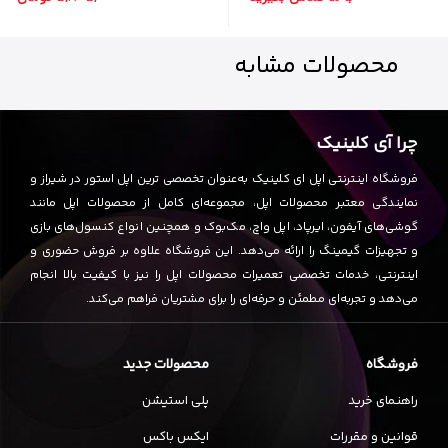
• قیمت مناسب و ارزش خرید بالا
محصولات
مشابه
اگر به دنبال یک موس گیمینگ حرفه‌ای با عملکرد عالی،
طراحی راحت و قیمت مناسب هستید، موس بی‌سیم
ردراگون
Ranger M910-KS
انتخابی ایده‌آل برای شما خواهد
چرا آی کلینیک
بود. با این موس، تجربه‌ای متفاوت از بازی‌های رایانه‌ای را
تجربه کنید و از دنیای بازی‌ها لذت ببرید.
فروشگاه اینترنتی اپل ای کلینیک به‌عنوان تخصصی ترین اپل استور در شیراز و
نمایندگی معتبر محصولات اپل، مجموعه‌ای کامل از محصولات اپل مانند
موس ردراگون Ranger M910-KS: همراهی ایده‌آل
گوشی‌های آیفون، ایرپاد، اپل واچ، مک‌بوک و همچنین انواع کنسول‌های بازی
برای گیمرهای حرفه‌ای
و تجهیزات گیمینگ را ارائه می‌دهد. این فروشگاه علاوه بر فروش حضوری و
اینترنتی، خدمات تخصصی تعمیرات محصولات اپل را نیز با کیفیت بالا انجام
موس گیمینگ بی‌سیم ردراگون Ranger M910-KS
با ارائه
می‌دهد و تجربه‌ای مطمئن و حرفه‌ای را برای مشتریان فراهم می‌کند.
عملکرد بی‌نظیر، طراحی ارگونومیک و نورپردازی جذاب، به
همراهی ایده‌آل برای گیمرهای حرفه‌ای تبدیل شده است.
فروشگاه
محصولات جدید
این موس با ویژگی‌های منحصربه‌فرد خود، تجربه بازی‌های
رایانه‌ای را برای شما لذت‌بخش‌تر و هیجان‌انگیزتر می‌کند.
راهنمای خرید
پلی استیشن
موس بی سیم ردراگون Ranger M910-KS
با
گارانتی معتبر
قوانین و مقررات
ایکس باکس