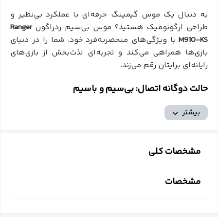
به دنبال یک موس گیمینگ حرفه‌ای با عملکرد بی‌نظیر و
طراحی ارگونومیک هستید؟ موس بی‌سیم ردراگون
Ranger
M910-KS
با ویژگی‌های منحصربه‌فرد خود، شما را در دنیای
بازی‌ها همراهی می‌کند و تجربه‌ای لذت‌بخش از بازی‌های
رایانه‌ای برایتان رقم می‌زند.
حالت دوگانه اتصال: بی‌سیم و باسیم
موس ردراگون Ranger M910-KS از دو حالت اتصال بی‌سیم و
بیشتر
باسیم پشتیبانی می‌کند. در حالت بی‌سیم، شما می‌توانید به
راحتی و بدون محدودیت سیم از موس استفاده کنید. در
حالت باسیم، با اتصال کابل USB، می‌توانید از موس با
مشخصات کلی
پایداری بیشتر و بدون نگرانی از قطعی اتصال استفاده کنید.
مشخصات
دقت حسگر 4000 DPI برای عملکرد بی‌نقص
این موس مجهز به حسگر اپتیکال با دقت
4000 DPI
است