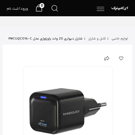
0
ورود/ثبت نام
لوازم جانبی
کابل و شارژر
شارژر دیواری 20 وات پاورلوژی مدل PWCUQC016-C