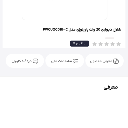
شارژر دیواری 20 وات پاورلوژی مدل PWCUQC016-C
از
0
رای
0
معرفی محصول
مشخصات فنی
دیدگاه کاربران
معرفی