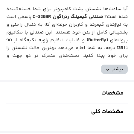
آیا ساعت‌ها نشستن پشت کامپیوتر برای شما خسته‌کننده
شده است؟
صندلی گیمینگ ردراگون C-326BR
پاسخی است
به نیازهای گیمرها و کاربران حرفه‌ای که به دنبال راحتی و
پشتیبانی کامل از بدن خود هستند. این صندلی با مکانیزم
پروانه‌ای
(Butterfly)
و قابلیت تنظیم زاویه تکیه‌گاه از 90
تا
135
درجه، به شما اجازه می‌دهد بهترین حالت نشستن را
برای خود پیدا کنید. دسته‌های متحرک در دو جهت و
بالشتک‌های پشت گردنی و گودی کمر قابل تنظیم،
بیشتر
پشتیبانی بی‌نظیری از ستون فقرات و گردن شما فراهم
می‌کنند. جنس روکش چرم
PVC
مقاوم و پایه پنج شاخه از
استیل ضد زنگ، دوام و پایداری فوق‌العاده‌ای را تضمین
مشخصات
می‌کند. این صندلی با ابعاد
54×127-137×53
سانتی‌متر،
حداکثر وزن
120
کیلوگرم و قد توصیه
شده
160
تا
190
سانتی‌متر، برای طیف وسیعی از افراد مناسب
مشخصات کلی
است. با صندلی
C-326BR
، به دنیایی از راحتی و تمرکز وارد
شوید.