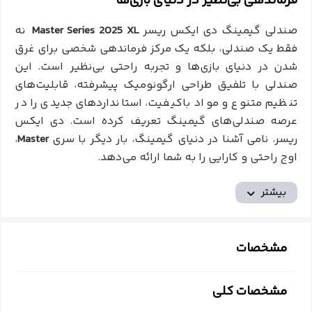
فرماندهی بی‌نظیر در دنیای بازی‌ها
صندلی گیمینگ دی ایکس ریسر
Master Series 2025 XL
نه
فقط یک صندلی، بلکه یک مرکز فرماندهی شخصی برای غرق
شدن در دنیای بازی‌ها و تجربه راحتی بی‌نظیر است. این
صندلی با تلفیق طراحی
ارگونومیک پیشرفته، قابلیت‌های
تنظیم متنوع و مواد باکیفیت، استانداردهای جدیدی را در
عرصه صندلی‌های گیمینگ تعریف کرده است. دی ایکس
ریسر، نامی آشنا در دنیای گیمینگ، بار دیگر با سری
Master
،
اوج راحتی و کارایی را به شما ارائه می‌دهد.
پشتیبانی کامل از سر و گردن با پشتی سر قابل تنظیم
بیشتر
یکی از ویژگی‌های برجسته این صندلی، پشتی سر با قابلیت
تنظیم ارتفاع است. این پشتی سر به گونه‌ای طراحی شده
مشخصات
است که به طور کامل با فرم سر و گردن شما منطبق
می‌شود و از خستگی و درد ناشی از نشستن‌های طولانی مدت
مشخصات کلی
جلوگیری می‌کند. شما می‌توانید به راحتی ارتفاع پشتی سر را