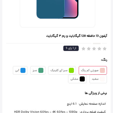
آیفون 13 حافظه 128 گیگابایت و رم ۴ گیگابایت
از
1
رای
5
رنگ:
صورتی کم رنگ
سبز آی کلینیک
سبز
آبی
سفید
مشکی
برخی از ویژگی ها
اندازه صفحه نمایش:
6.1 اینچ
کیفیت فیلم برداری:
HDR Dolby Vision 60fps - 4K 60fps - 1080p