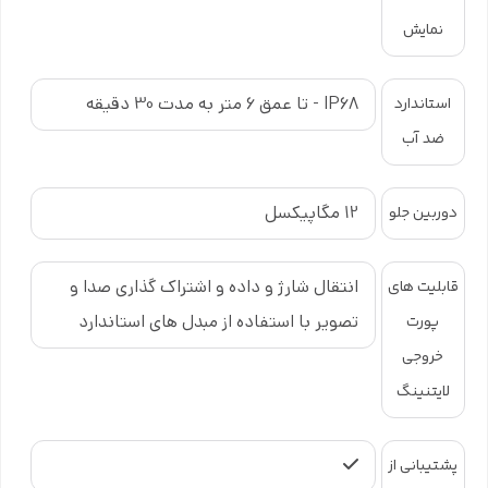
نمایش
سیستم دوربین آیفون 13 یکی از نقاط قوت اصلی این دستگاه است. ثبت
تصاویر با جزئیات بالا، رنگ‌های طبیعی و عملکرد مناسب در نور کم از
ویژگی‌های مهم آن به شمار می‌رود.
IP68 - تا عمق 6 متر به مدت 30 دقیقه
استاندارد
ضد آب
ویژگی‌های مهم دوربین:
ثبت عکس‌های واضح در شرایط نوری مختلف
12 مگاپیکسل
دوربین جلو
حالت پرتره با عمق میدان طبیعی
انتقال شارژ و داده و اشتراک گذاری صدا و
قابلیت های
فیلم‌برداری با کیفیت بالا
تصویر با استفاده از مبدل های استاندارد
پورت
فوکوس سریع و دقیق
خروجی
لایتنینگ
دوربین سلفی نیز کیفیت بسیار خوبی دارد و برای تماس‌های تصویری،
کلاس‌های آنلاین و تولید محتوا گزینه‌ای مناسب محسوب می‌شود.
پشتیبانی از