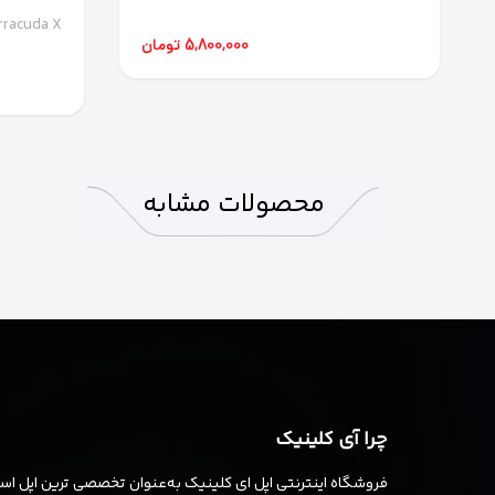
rracuda X
rracuda X
5,800,000 تومان
محصولات
مشابه
چرا آی کلینیک
فروشگاه اینترنتی اپل ای کلینیک به‌عنوان تخصصی ترین اپل استو