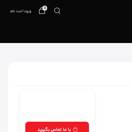
0
ورود/ثبت نام
07191090990
با ما تماس بگیرید