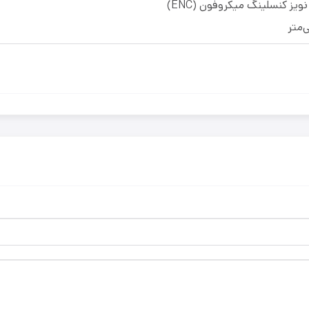
یز کنسلینگ میکروفون (ENC)