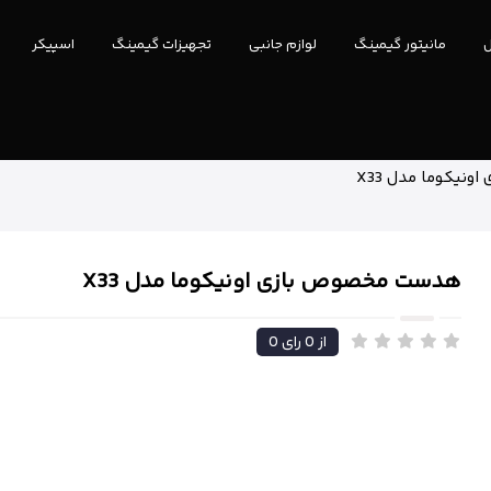
ل
مانیتور گیمینگ
لوازم جانبی
تجهیزات گیمینگ
اسپیکر
یکوما مدل X33
هدست مخصوص بازی اونیکوما مدل X33
از
0
رای
0