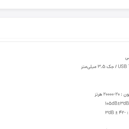
ی
20 هرتز
3dB