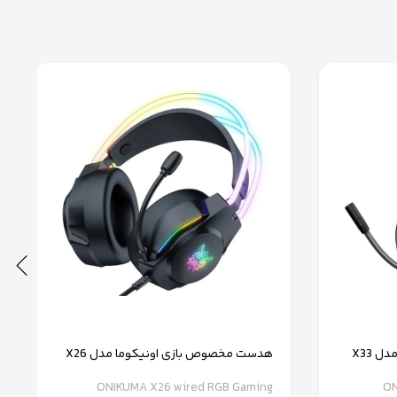
 X33
هدست مخصوص بازی اونیکوما مدل X26
ONIKUMA X26 wired RGB Gaming
ON