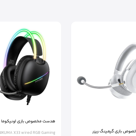
هدست مخصوص بازی اونیکوما مدل
وص بازی گیمینگ ریزر
IKUMA X33 wired RGB Gaming