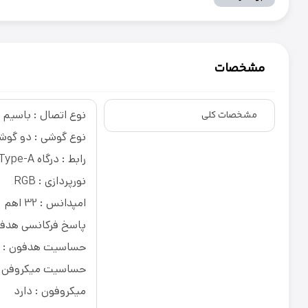
مشخصات
نوع اتصال : باسیم
مشخصات کلی
نوع گوشی : دو گوش
رابط : درگاه USB Type-A / جک 3.5 میلی‌متر
نورپردازی : RGB
امپدانس : 32 اهم
پاسخ فرکانسی هدفون : 20-000
حساسیت هدفون : 105dB±3dB
حساسیت میکروفن : -42 ± 
میکروفون : دارد