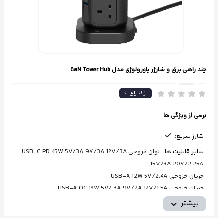
چند راهی برق و شارژر پاورولوژی مدل GaN Tower Hub
از
0
رای
0
برخی از ویژگی ها
شارژ سریع:
سایر قابلیت ها:
توان خروجی USB-C PD 45W 5V/3A 9V/3A 12V/3A
15V/3A 20V/2.25A
جریان خروجی USB-A 12W 5V/2.4A
جریان خروجی USB-A QC 18W 5V/ 3A 9V/2A 12V/1.5A
بیشتر