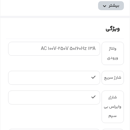
بیشتر
ویژگی
AC 100V-250V 50/60Hz 13A
ولتاژ
ورودی
شارژ سریع
شارژر
وایرلس بی
سیم