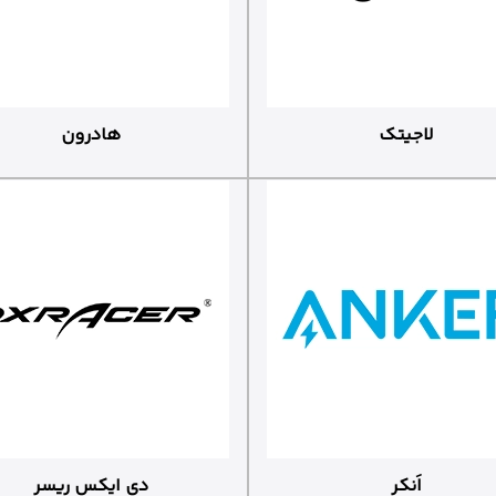
لاجیتک
هادرون
اَنکر
دی ایکس ریسر