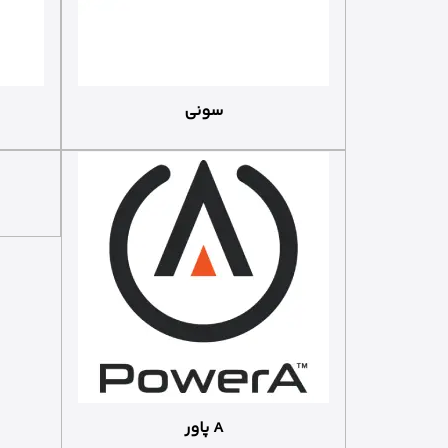
سونی
پاور A