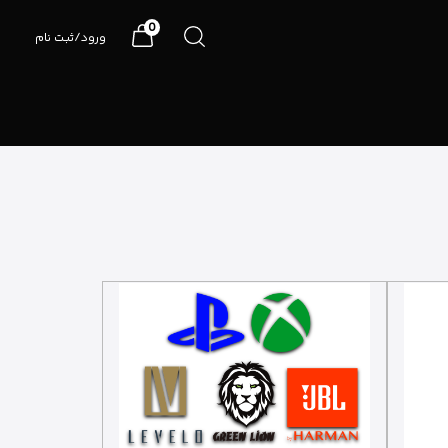
0
ورود/ثبت نام
07191090990