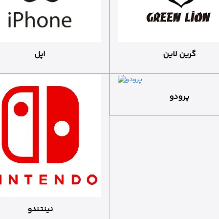
گرین لاین
اپل
پرودو
نینتندو