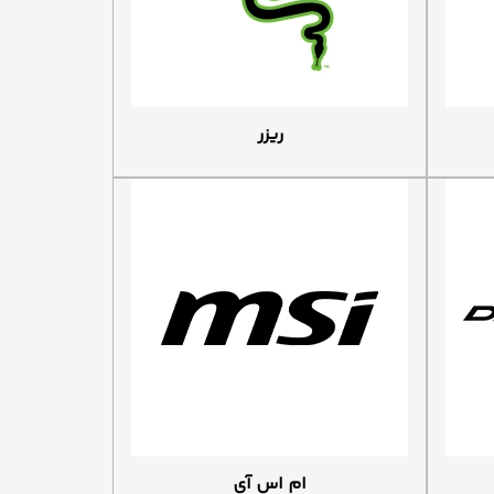
ریزر
ام اس آی