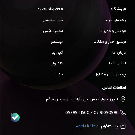
فروشگاه
محصولات جدید
راهنمای خرید
پلی استیشن
قوانین و مقررات
ایکس باکس
آرشیو اخبار و مقالات
نینتندو
درباره ما
گیم پد
تماس با ما
کنترولر
پرسش های متداول
برندها
اطلاعات تماس
شیراز، بلوار قدس، بین آزادی3 و میدان قائم
07191090990 / 09399151500
اینستاگرام :
AppleiClinic