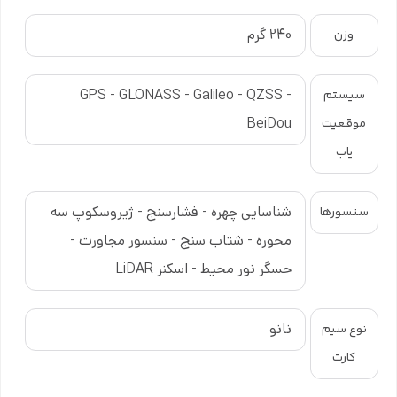
این ترکیب سخت‌افزاری باعث شده گوشی در استفاده طولانی‌مدت نیز
240 گرم
وزن
عملکرد خود را حفظ کند و افت سرعت محسوسی نداشته باشد. حافظه
داخلی 512 گیگابایت نیز فضای بسیار زیادی برای ذخیره عکس‌ها، ویدئوهای
باکیفیت، برنامه‌ها و فایل‌های کاری فراهم می‌کند.
GPS - GLONASS - Galileo - QZSS -
سیستم
BeiDou
موقعیت
برای کاربرانی که تولید محتوا می‌کنند یا فایل‌های حجیم دارند، این ظرفیت
حافظه انتخابی ایده‌آل است.
یاب
شناسایی چهره - فشارسنج - ژیروسکوپ سه
سنسورها
-سیستم‌دوربین‌حرفه‌ای؛‌
محوره - شتاب سنج - سنسور مجاورت -
مناسب‌عکاسان‌و‌تولیدکنندگان‌محتوا
حسگر نور محیط - اسکنر LiDAR
یکی از مهم‌ترین ویژگی‌های آیفون 13 پرو مکس، سیستم دوربین پیشرفته
آن است. این گوشی امکان ثبت تصاویر با کیفیت بالا، جزئیات دقیق و
نانو
نوع سیم
رنگ‌های طبیعی را فراهم می‌کند.
کارت
ویژگی‌های مهم دوربین: