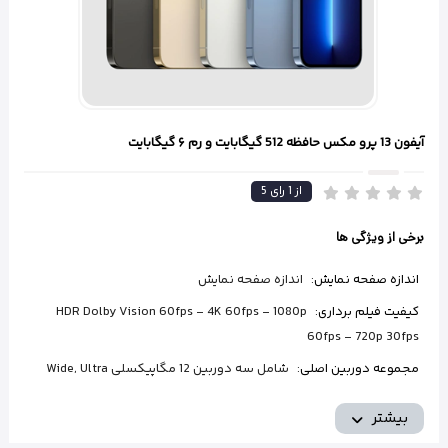
آیفون 13 پرو مکس حافظه 512 گیگابایت و رم ۶ گیگابایت
از
1
رای
5
برخی از ویژگی ها
اندازه صفحه نمایش:
اندازه صفحه نمایش
کیفیت فیلم برداری:
HDR Dolby Vision 60fps - 4K 60fps - 1080p
60fps - 720p 30fps
مجموعه دوربین اصلی:
شامل سه دوربین 12 مگاپیکسلی Wide, Ultra
Wide, Telephoto
بیشتر
ظرفیت:
512 گیگ