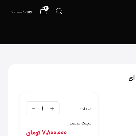
0
ورود/ثبت نام
07191090990
1
تعداد :
قیمت محصول :
7,800,000
تومان