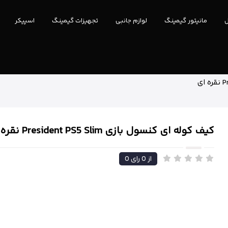
ل
مانیتور گیمینگ
لوازم جانبی
تجهیزات گیمینگ
اسپیکر
کیف کوله ای کنسول بازی President PS5 Slim نقره ای
از
0
رای
0